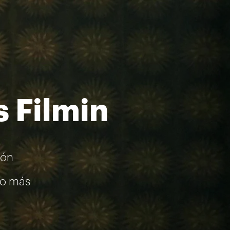
s Filmin
ión
go más