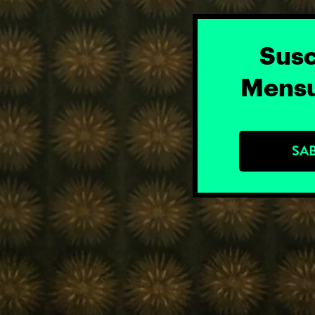
Susc
Mensu
SA