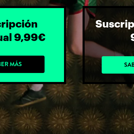
ripción
Suscrip
al 9,99€
BER MÁS
SA