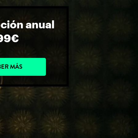
ción anual
99
€
BER MÁS