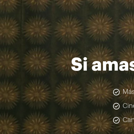
Si amas
Más
Cin
Can