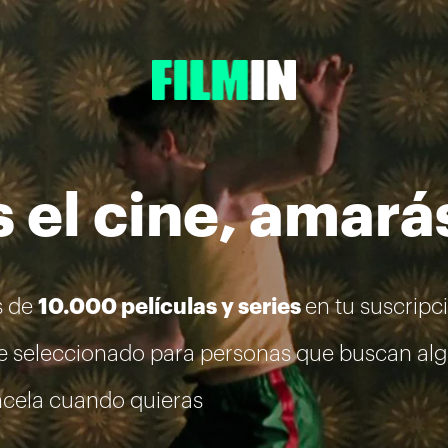
 el cine, amará
 de
10.000 películas y series
en tu suscripc
e seleccionado para personas que buscan al
cela cuando quieras